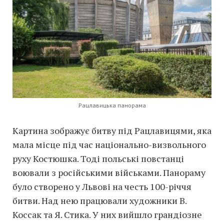
Рацлавицька панорама
Картина зображує битву під Рацлавицями, яка
мала місце під час національно-визвольного
руху Костюшка. Тоді польські повстанці
воювали з російськими військами. Панораму
було створено у Львові на честь 100-річчя
битви. Над нею працювали художники В.
Коссак та Я. Стика. У них вийшло грандіозне