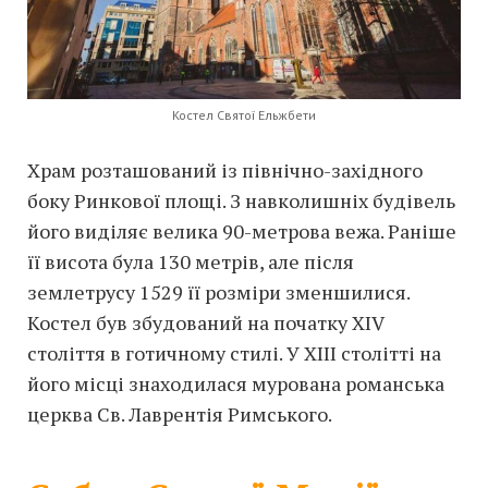
Костел Святої Ельжбети
Храм розташований із північно-західного
боку Ринкової площі. З навколишніх будівель
його виділяє велика 90-метрова вежа. Раніше
її висота була 130 метрів, але після
землетрусу 1529 її розміри зменшилися.
Костел був збудований на початку XIV
століття в готичному стилі. У XIII столітті на
його місці знаходилася мурована романська
церква Св. Лаврентія Римського.