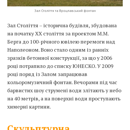
Зал Століття та Вроцлавський фонтан
Зал Століття – історична будівля, збудована
на початку XX століття за проектом М.М.
Берга до 100-річного ювілею перемоги над
Наполеоном. Воно стало одним із ранніх
зразків бетонної конструкції, за що у 2006
році потрапило до списку ЮНЕСКО. У 2009
році поряд із Залом запрацював
кольоромузичний фонтан. Вечорами під час
барвистих шоу струмені води злітають у небо
на 40 метрів, а на поверхні води проступають
химерні картини.
Скульптурна