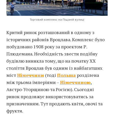
Торговий комплекс на Піщаній вулиці
Критий ринок розташований в одному з
історичних районів Вроцлава. Комплекс було
побудовано 1908 року за проектом Р.
Плюдемана. Необхідність звести подібну
будівлю виникла тому, що на початку XX
століття Вроцлав був одним із найбагатших
міст
Німеччини
(тоді
Польща
розділена
між трьома імперіями –
Німеччиною
,
Австро-Угорщиною та Росією). Сьогодні
ринок продовжує використовуватись за
призначенням. Тут продають квіти, овочі та
фрукти.