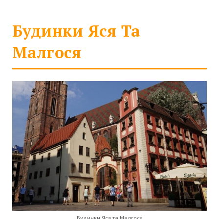
Будинки Яся Та
Малгося
Будинки Яся та Малгося