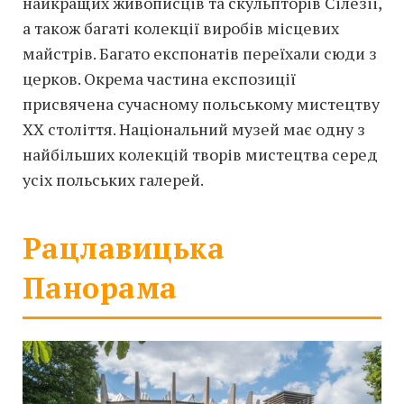
найкращих живописців та скульпторів Сілезії,
а також багаті колекції виробів місцевих
майстрів. Багато експонатів переїхали сюди з
церков. Окрема частина експозиції
присвячена сучасному польському мистецтву
ХХ століття. Національний музей має одну з
найбільших колекцій творів мистецтва серед
усіх польських галерей.
Рацлавицька
Панорама