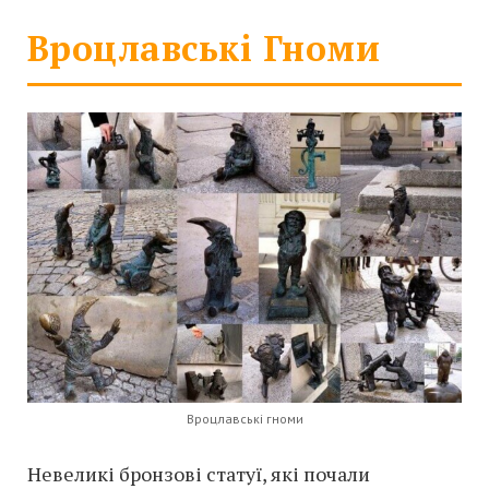
Вроцлавські Гноми
Вроцлавські гноми
Невеликі бронзові статуї, які почали