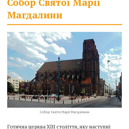
Собор Святої Марії
Магдалини
Собор Святої Марії Магдалини
Готична церква XIII століття, яку наступні