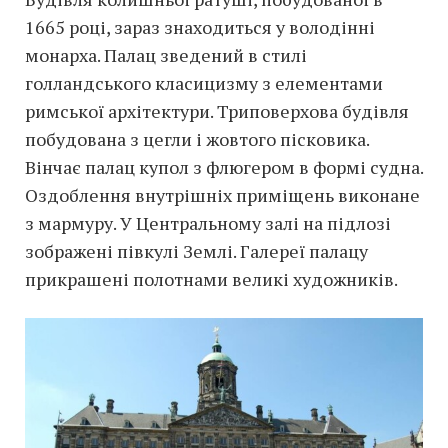
1665 році, зараз знаходиться у володінні
монарха. Палац зведений в стилі
голландського класицизму з елементами
римської архітектури. Триповерхова будівля
побудована з цегли і жовтого пісковика.
Вінчає палац купол з флюгером в формі судна.
Оздоблення внутрішніх приміщень виконане
з мармуру. У Центральному залі на підлозі
зображені півкулі Землі. Галереї палацу
прикрашені полотнами великі художників.