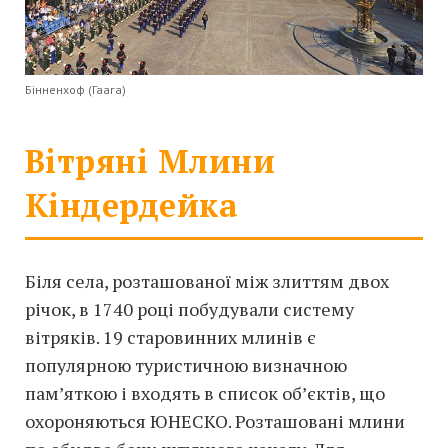
Бінненхоф (Гаага)
Вітряні Млини
Кіндердейка
Біля села, розташованої між злиттям двох
річок, в 1740 році побудували систему
вітряків. 19 старовинних млинів є
популярною туристичною визначною
пам’яткою і входять в список об’єктів, що
охороняються ЮНЕСКО. Розташовані млини