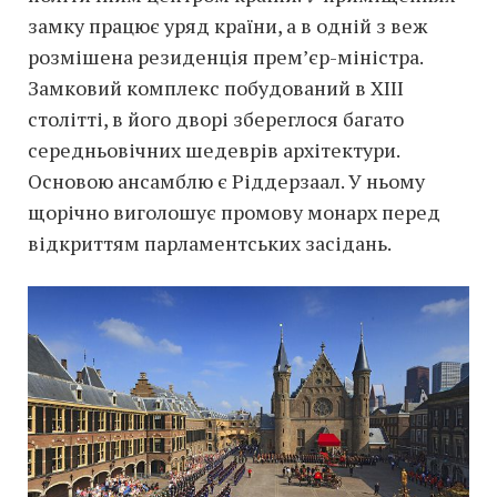
замку працює уряд країни, а в одній з веж
розмішена резиденція прем’єр-міністра.
Замковий комплекс побудований в XIII
столітті, в його дворі збереглося багато
середньовічних шедеврів архітектури.
Основою ансамблю є Ріддерзаал. У ньому
щорічно виголошує промову монарх перед
відкриттям парламентських засідань.