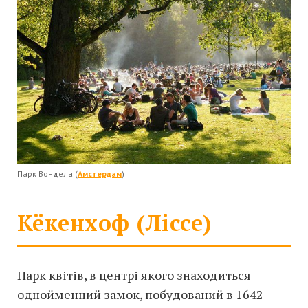
Парк Вондела (
Амстердам
)
Кёкенхоф (Ліссе)
Парк квітів, в центрі якого знаходиться
однойменний замок, побудований в 1642