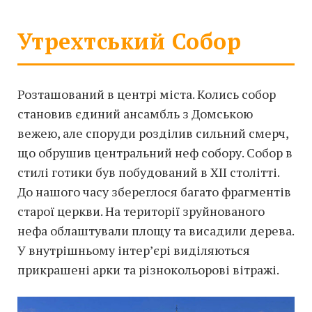
Утрехтський Собор
Розташований в центрі міста. Колись собор
становив єдиний ансамбль з Домською
вежею, але споруди розділив сильний смерч,
що обрушив центральний неф собору. Собор в
стилі готики був побудований в XII столітті.
До нашого часу збереглося багато фрагментів
старої церкви. На території зруйнованого
нефа облаштували площу та висадили дерева.
У внутрішньому інтер’єрі виділяються
прикрашені арки та різнокольорові вітражі.