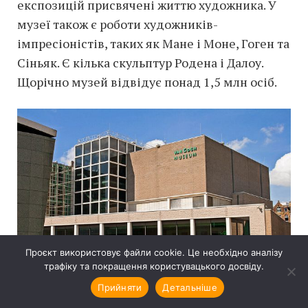
експозицій присвячені життю художника. У
музеї також є роботи художників-
імпресіоністів, таких як Мане і Моне, Гоген та
Сіньяк. Є кілька скульптур Родена і Далоу.
Щорічно музей відвідує понад 1,5 млн осіб.
Проєкт використовує файли cookie. Це необхідно аналізу
трафіку та покращення користувацького досвіду.
Прийняти
Детальніше
Музей ван Гога (
Амстердам
)