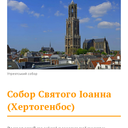
Утрехтський собор
Собор Святого Іоанна
(Хертогенбос)