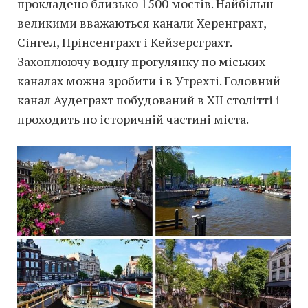
прокладено близько 1500 мостів. Найбільш
великими вважаються канали Херенграхт,
Сінгел, Прінсенграхт і Кейзерсграхт.
Захоплюючу водну прогулянку по міських
каналах можна зробити і в Утрехті. Головний
канал Аудеграхт побудований в XII столітті і
проходить по історичній частині міста.