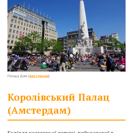
Площа Дам (
Амстердам
)
Королівський Палац
(Амстердам)
Будівля колишньої ратуші, побудованої в