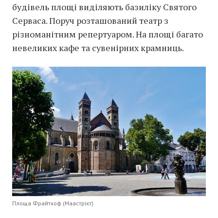
будівель площі виділяють базиліку Святого
Серваса. Поруч розташований театр з
різноманітним репертуаром. На площі багато
невеликих кафе та сувенірних крамниць.
Площа Фрайтхоф (Маастріхт)