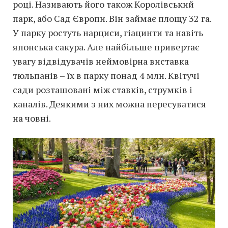
році. Називають його також Королівський
парк, або Сад Європи. Він займає площу 32 га.
У парку ростуть нарциси, гіацинти та навіть
японська сакура. Але найбільше привертає
увагу відвідувачів неймовірна виставка
тюльпанів – їх в парку понад 4 млн. Квітучі
сади розташовані між ставків, струмків і
каналів. Деякими з них можна пересуватися
на човні.