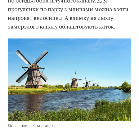
по обидва боки штучного каналу. Для
прогулянки по парку з млинами можна взяти
напрокат велосипед. А взимку на льоду
замерзлого каналу облаштовують каток.
Вітряні млини Кіндердейка