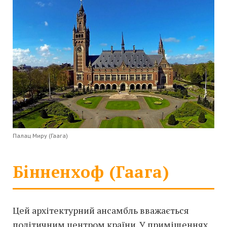
Палац Миру (Гаага)
Бінненхоф (Гаага)
Цей архітектурний ансамбль вважається
політичним центром країни. У приміщеннях