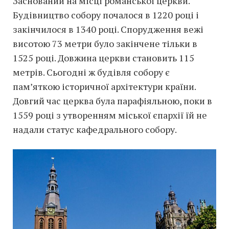
Заснований на місці романської церкви.
Будівництво собору почалося в 1220 році і
закінчилося в 1340 році. Спорудження вежі
висотою 73 метри було закінчене тільки в
1525 році. Довжина церкви становить 115
метрів. Сьогодні ж будівля собору є
пам’яткою історичної архітектури країни.
Довгий час церква була парафіяльною, поки в
1559 році з утворенням міської єпархії їй не
надали статус кафедрального собору.