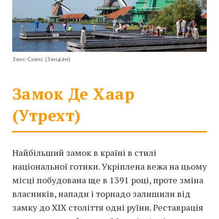
Занс-Сханс (Зандам)
Замок Де Хаар
(Утрехт)
Найбільший замок в країні в стилі
національної готики. Укріплена вежа на цьому
місці побудована ще в 1391 році, проте зміна
власників, напади і торнадо залишили від
замку до XIX століття одні руїни. Реставрація