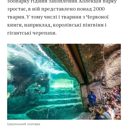
зоопарку гідний захоплення. Колекція парку
зростає, в ній представлено понад 2000
тварин. У тому числі і тварини з Червоної
книги, наприклад, королівські пінгвіни і
гігантські черепахи.
Цюріхський зоопарк