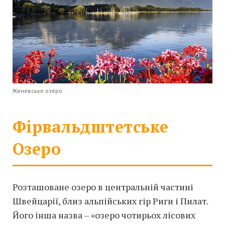
Женевське озеро
Фірвальдштетське
Озеро
Розташоване озеро в центральній частині
Швейцарії, близ альпійських гір Риги і Пилат.
Його інша назва – «озеро чотирьох лісових