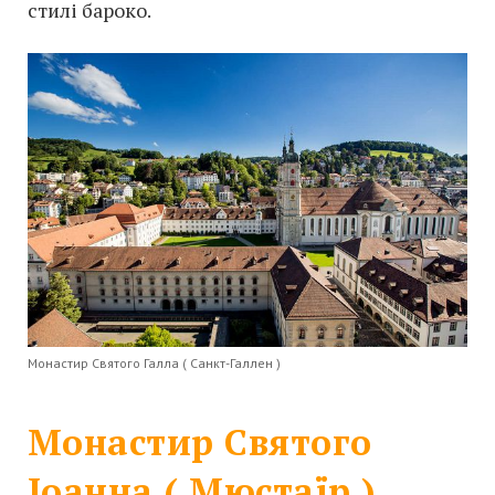
стилі бароко.
Монастир Святого Галла ( Санкт-Галлен )
Монастир Святого
Іоанна ( Мюстаїр )