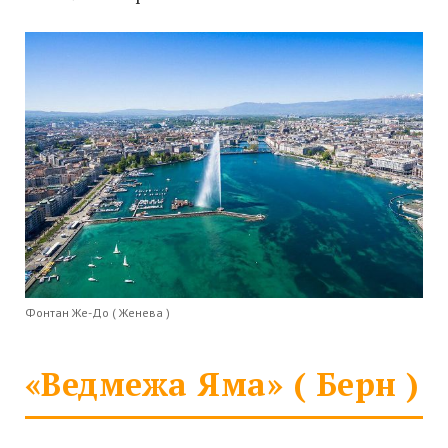
Фонтан Же-До ( Женева )
«Ведмежа Яма» ( Берн )