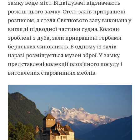
замку веде міст. Відвідувачі відзначають
розкіш цього замку. Стелі залів прикрашені
розписом, а стеля Святкового залу виконана у
вигляді підводної частини судна. Колони
зроблені з дуба, зали прикрашені гербами
бернських чиновників. В одному із залів
наразі розміщується музей зброї. У замку
представлені колекції олов’яного посуду і
витончених старовинних меблів.