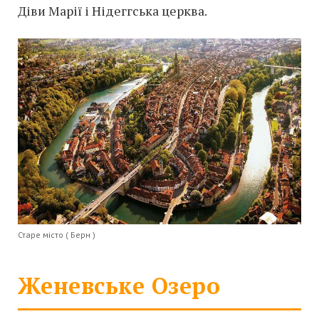
Діви Марії і Нідеггська церква.
Старе місто ( Берн )
Женевське Озеро