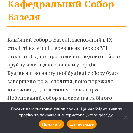
Кафедральний Собор
Базеля
Кам’яний собор в Базелі, заснований в IX
столітті на місці дерев’яних церков VII
століття. Однак простояв він недовго – його
зруйнували під час навали угорців.
Будівництво наступної будівлі собору було
завершено до XI століття, воно пережило
військові дії, повстання і землетрус.
Побудований собор з пісковика та білого
вапняку. У його образі є багато готичних
Проєкт використовує файли cookie. Це необхідно аналізу
деталей, в тому числі дві гострі вежі висотою
трафіку та покращення користувацького досвіду.
понад 60 метрів. Фасади собору прикрашені
Прийняти
Детальніше
скульптурами.