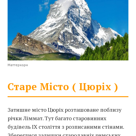
Маттерхорн
Старе Місто ( Цюріх )
Затишне місто Цюріх розташоване поблизу
річки Ліммат. Тут багато старовинних
будівель IX століття з розписаними стінами.
Збереглися залишки стародавніх римських