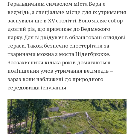
Геральдичним символом міста Берн є
ведмідь, а спеціальне місце для їх утримання
заснували ще в XV столітті. Воно являє собор
довгий рів, що примикає до Ведмежого
парку. Для відвідувачів облаштовані оглядові
тераси. Також безпечно спостерігати за
тваринами можна з моста Нідегбрюкке.
Зоозахисники кілька років домагаються
поліпшення умов утримання ведмедів –
зараз вони наближені до природного
середовища існування.