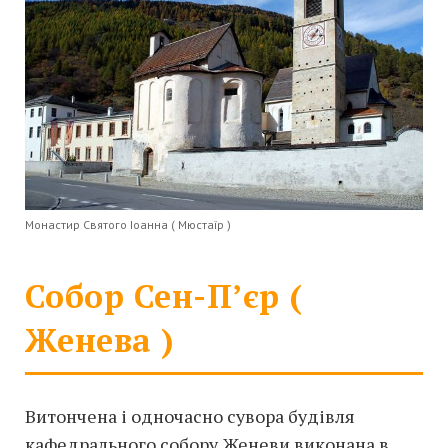
Монастир Святого Іоанна ( Мюстаїр )
Собор Сен-П’єр (
Женева )
Витончена і одночасно сувора будівля
кафедрального собору Женеви виконана в