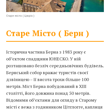
Старе місто ( Цюріх )
Старе Місто ( Берн )
Історична частина Берна з 1983 року є
об’єктом спадщини ЮНЕСКО. У ній
розташовано безліч середньовічних будівель.
Бернський собор вражає туристів своєї
дзвіницею – її висота трохи більше 100
метрів. Міст Берна побудований в XIII
столітті, його довжина понад 50 метрів.
Відомими об’єктами для огляду в Старому
місті є вежа з годинником Цітглогге, каплиця