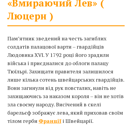
«Вмираючий Лев» (
Люцерн )
Пам’ятник зведений на честь загиблих
солдатів палацової варти – гвардійців
Людовика XVI. У 1792 році його зрадили
війська і приєдналися до облоги палацу
Тюїльрі. Захищати правителя залишилося
лише кілька сотень швейцарських гвардійців.
Вони загинули від рук повсталих, навіть не
захищаючись за наказом короля – він не хотів
зла своєму народу. Висічений в скелі
барельєф зображує лева, який приховав своїм
тілом герби
Франції
і Швейцарії.