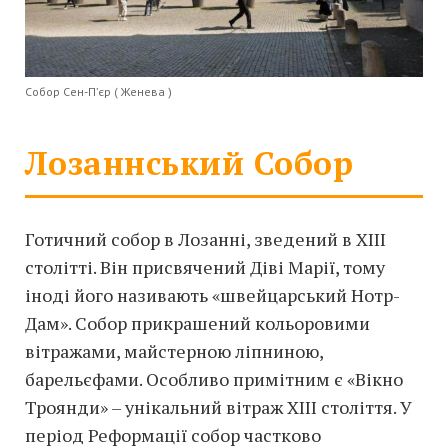
Собор Сен-П’єр ( Женева )
Лозаннський Собор
Готичний собор в Лозанні, зведений в XIII
столітті. Він присвячений Діві Марії, тому
іноді його називають «швейцарський Нотр-
Дам». Собор прикрашений кольоровими
вітражами, майстерною ліпниною,
барельєфами. Особливо примітним є «Вікно
Троянди» – унікальний вітраж XIII століття. У
період Реформації собор частково