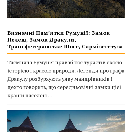
Визначні Пам’ятки Румунії: Замок
Пелеш, Замок Дракули,
Трансфегерашське Шосе, Сармізегетуза
Таємнича Румунія приваблює туристів своєю
історією і красою природи. Легенди про графа
Дракулу розбурхують уяву мандрівників і
дехто говорить, що середньовічні замки цієї
країни населені…