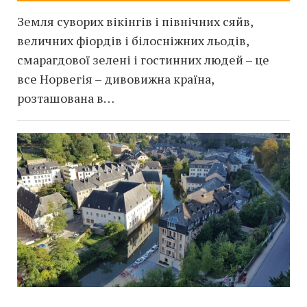
Земля суворих вікінгів і північних сяйв,
величних фіордів і білосніжних льодів,
смарагдової зелені і гостинних людей – це
все Норвегія – дивовижна країна,
розташована в…