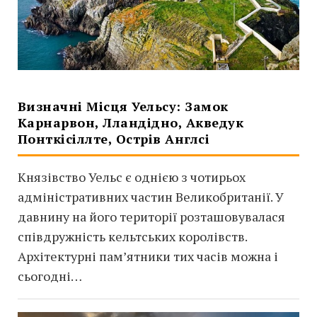
Визначні Місця Уельсу: Замок
Карнарвон, Лландідно, Акведук
Понткісіллте, Острів Англсі
Князівство Уельс є однією з чотирьох
адміністративних частин Великобританії. У
давнину на його території розташовувалася
співдружність кельтських королівств.
Архітектурні пам’ятники тих часів можна і
сьогодні…