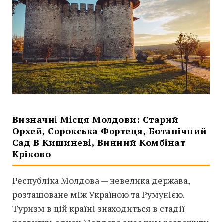
Визначні Місця Молдови: Старий
Орхей, Сорокська Фортеця, Ботанічний
Сад В Кишиневі, Винний Комбінат
Кріково
Республіка Молдова — невелика держава,
розташоване між Україною та Румунією.
Туризм в цій країні знаходиться в стадії
розвитку, однак Молдова знає чим розважити